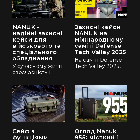
переміщення кейсу
з важким вмістом
навіть
найскладнішим
рельєфом.
NANUK -
Захисні кейси
надійні захисні
NANUK на
кейси для
міжнародному
військового та
саміті Defense
спеціального
Tech Valley 2025
обладнання
На саміті Defense
У сучасному житті
Tech Valley 2025,
своєчасність і
який
ефективність
проходитиме 16-17
виконання
вересня у місті
бойових та
Львов, компанія
спеціальних
Indigo...
завдань...
Сейф з
Огляд Nanuk
функціями
955: місткий і