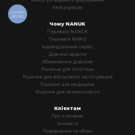
Кейси ротаційного формування
Кейси рекові
КНОПКА
ЗВ'ЯЗКУ
Чому NANUK
Переваги NANUK
Переваги NANO
Iндивідуальний сервіс
Довічна гарантія
Збереження довкілля
Рішення для логістики
Рішення для військового застосування
Рішення для медицини
Рішення для промисловості
Клієнтам
Про компанію
Контакти
Повернення та обмін