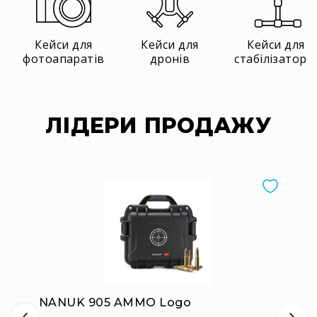
стабілізаторів
Кейсі
для
Кейси для
Кейси для
Кейси для
про-
фотоапаратів
дронів
стабілізаторі
аудіо
Кейси
для
активного
ЛІДЕРИ ПРОДАЖУ
відпочинку
Медичні
кейси
Комплекти
першої
медичної
допомоги
Кейси
із
вторинної
сировини
NANUK 905 AMMO Logo
Ігрові