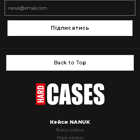
Підписатись
Back to Top
Кейси NANUK
Nano кейси
Малі кейси