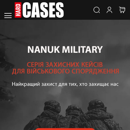
Кейси
Кейси
Nanuk
/
SKB
Nano
Кейси
Малі
Кейси
Середні
Кейси
Великі
Кейси
Довгі
Кейси
Кейси
на
колесах