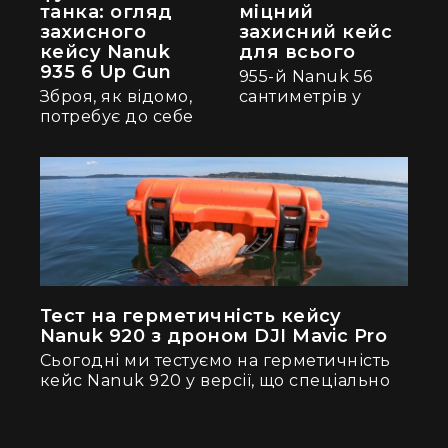
танка: огляд
міцний
захисного
захисний кейс
кейсу Nanuk
для всього
935 6 Up Gun
955-й Nanuk 56
Зброя, як відомо,
сантиметрів у
потребує до себе
висоту, 43 - в
належного, тобто
ширину та
максимально
глибиною майже
уважного
26. А це близько
ставлення.
63 літрів...
Панькатися з...
Тест на герметичність кейсу
Nanuk 920 з дроном DJI Mavic Pro
Сьогодні ми тестуємо на герметичність
кейс Nanuk 920 у версії, що спеціально
вкомплектована для...