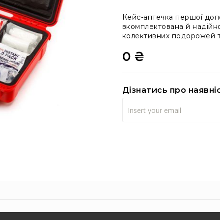
Кейс-аптечка першої допо
вкомплектована й надійно
колективних подорожей та
0 ₴
Дізнатись про наявні