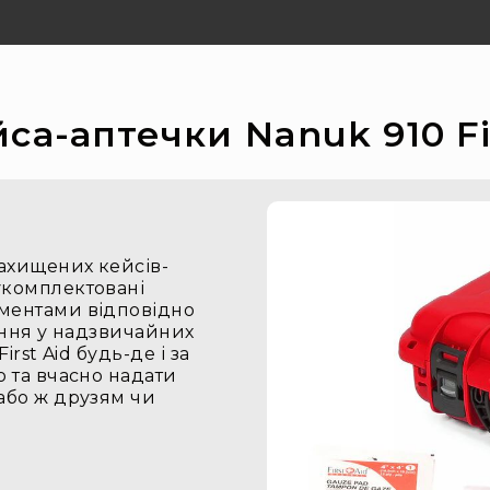
са-аптечки Nanuk 910 Fir
ахищених кейсів-
укомплектовані
ументами відповідно
вання у надзвичайних
rst Aid будь-де і за
о та вчасно надати
або ж друзям чи