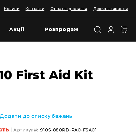
Новини
Контакти
Оплата і доставка
Довічна гарантія
Акції
Розпродаж
 First Aid Kit
Додати до списку бажань
сть
Артикул
910S-880RD-PA0-FSA01