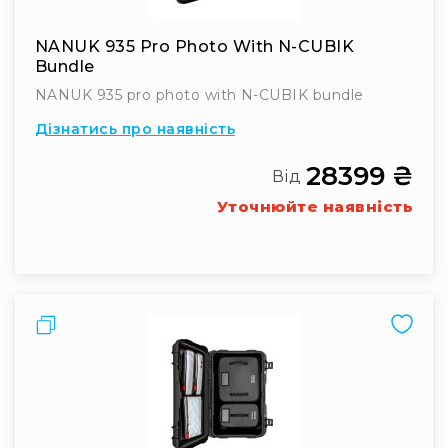
Легкі
кейси
NANUK 935 Pro Photo With N-CUBIK
для
Bundle
бізнесу
NANUK 935 pro photo with N-CUBIK bundle
Комплекти
Дізнатись про наявність
Колекції
Нові
28399 ₴
продукти
Від
Кейси
Уточнюйте наявність
для
фотоапаратів
Кейси
для
зброї
Порівняти
Кейси
для
дронів
Кейси
для