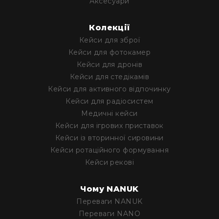
та
Аксесуари
логістики
Збереження
Колекції
довкілля
Кейси для зброї
Для
Кейси для фотокамер
військового
Кейси для дронів
застосування
Кейси для стедікамів
Для
Кейси для активного відпочинку
медицини
Кейси для радіосистем
Для
Медичні кейси
промисловості
Кейси для ігрових приставок
Акції
Кейси із вторинної сировини
Акційні
Кейси ротаційного формування
пропозиції
Кейси рекові
Разом
дешевше
Чому NANUK
Уцінка
Переваги NANUK
Розпродаж
Переваги NANO