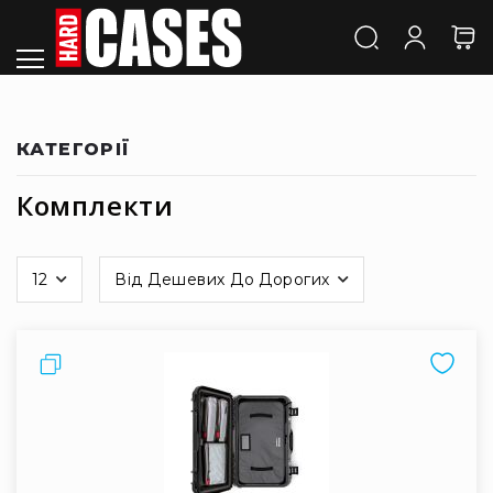
Кейси
Кейси
Nanuk
/
SKB
КАТЕГОРІЇ
Nano
Кейси
Комплекти
Малі
Кейси
Середні
12
Від Дешевих До Дорогих
Кейси
на
сторінці
Великі
Кейси
Порівняти
Довгі
Кейси
Кейси
на
колесах