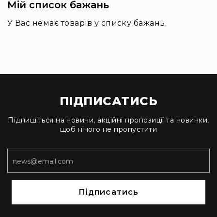
Мій список бажань
кейси
Аксесуари
У Вас немає товарів у списку бажань.
Поліуретанові
вставки
Модульні
перегородки
Кастомні
ложементи
ПІДПИСАТИСЬ
Органайзери
для
Підпишіться на новини, акційні пропозиції та новинки,
кришки
щоб нічого не пропустити
Монтажні
панелі
Запасні
частини
Різне
Підписатись
Ротоформовані
кейси