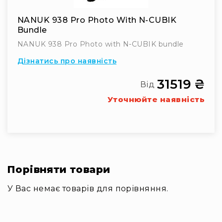
стабілізаторів
Кейсі
NANUK 938 Pro Photo With N-CUBIK
для
Bundle
про-
NANUK 938 Pro Photo with N-CUBIK bundle
аудіо
Дізнатись про наявність
Кейси
для
31519 ₴
активного
Від
відпочинку
Уточнюйте наявність
Медичні
кейси
Комплекти
першої
медичної
допомоги
Порівняти товари
Кейси
із
У Вас немає товарів для порівняння.
вторинної
сировини
Ігрові