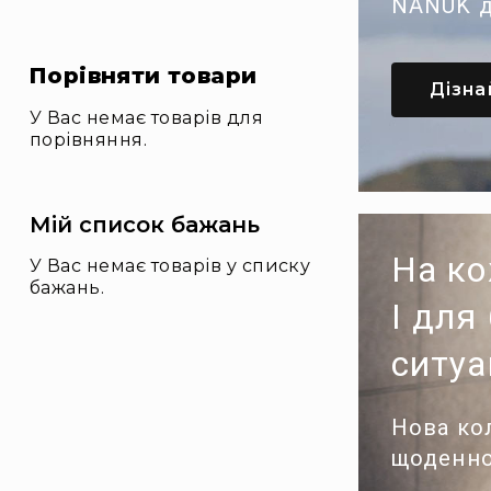
NANUK д
к
и
Р
Порівняти товари
і
Дізна
ш
У Вас немає товарів для
е
порівняння.
н
н
я
д
Мій список бажань
л
я
На ко
У Вас немає товарів у списку
бі
бажань.
з
І для
н
е
ситуа
с
у
А
Нова ко
к
щоденно
ц
ії