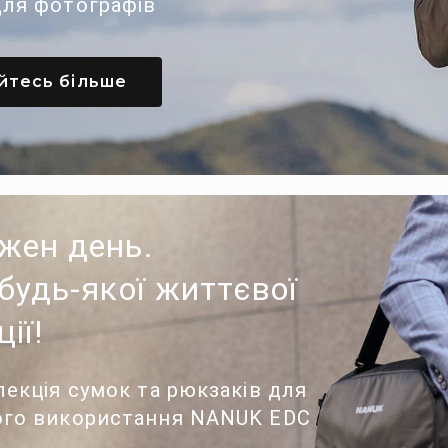
ля фотографів
йтесь більше
жен день.
 будь-якої життєвої
ції!
лекція сумок та рюкзаків для
го використання NANUK EDC