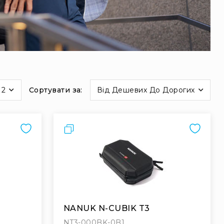
12
Сортувати за
Від Дешевих До Дорогих
Порівняти
NANUK N-CUBIK T3
NT3-000BK-0B1