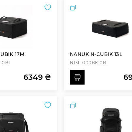
Порівняти
UBIK 17M
NANUK N-CUBIK 13L
-0B1
N13L-000BK-0B1
6349 ₴
6
ти
Додати
Порівняти