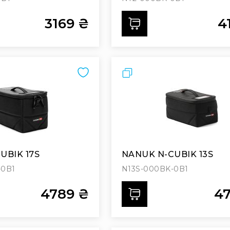
3169 ₴
4
ти
Додати
Порівняти
UBIK 17S
NANUK N-CUBIK 13S
-0B1
N13S-000BK-0B1
4789 ₴
4
ти
Додати