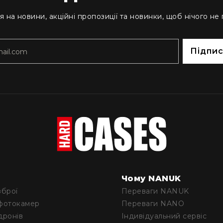
я на новини, акційні пропозиції та новинки, щоб нічого не
Підпи
Чому NANUK
зброї
Переваги NANUK
фотокамер
Переваги NANO
дронів
Iндивідуальний сервіс