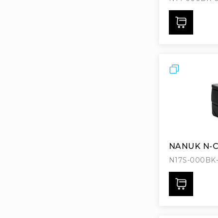
Дода
Порівняти
NANUK N-C
N17S-000BK
Дода