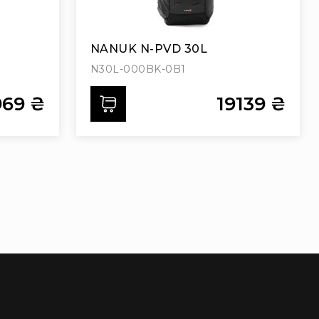
NANUK N-PVD 30L
N30L-000BK-0B1
969 ₴
19139 ₴
Додати
 reading page