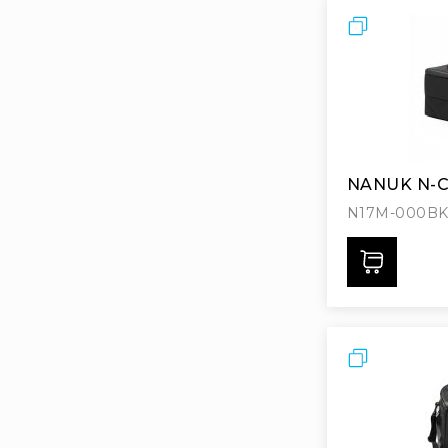
Порівняти
NANUK N-C
N17M-000BK
Дода
Порівняти