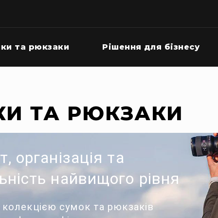
ки та рюкзаки
Рішення для бізнесу
КИ ТА РЮКЗАКИ
т, організація та
ьність найвищого рівня
 колекцією сумок та рюкзаків