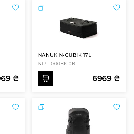
Порівняти
NANUK N-CUBIK 17L
N17L-000BK-0B1
969 ₴
6969 ₴
Додати
Порівняти