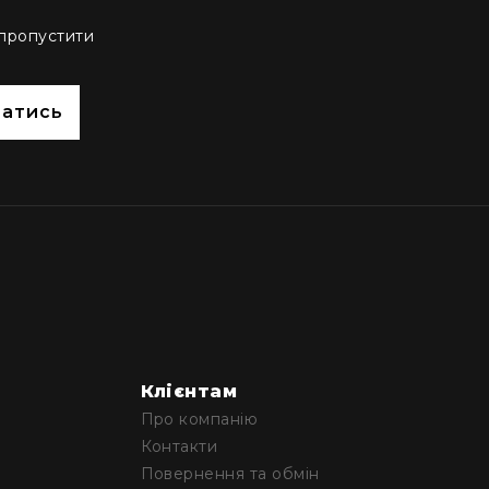
 пропустити
сатись
Клієнтам
Про компанію
Контакти
Повернення та обмін