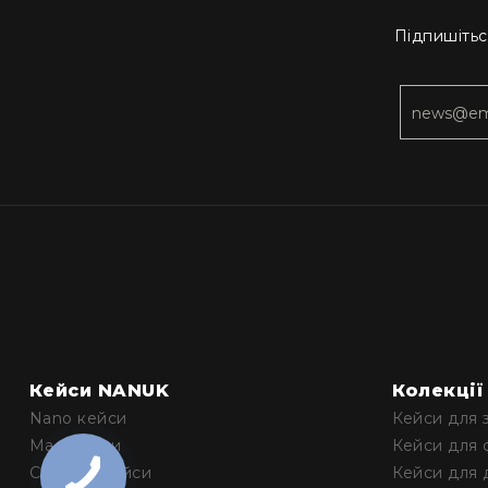
Підпишітьс
Кейси NANUK
Колекції
Nano кейси
Кейси для 
Малі кейси
Кейси для 
Середні кейси
Кейси для 