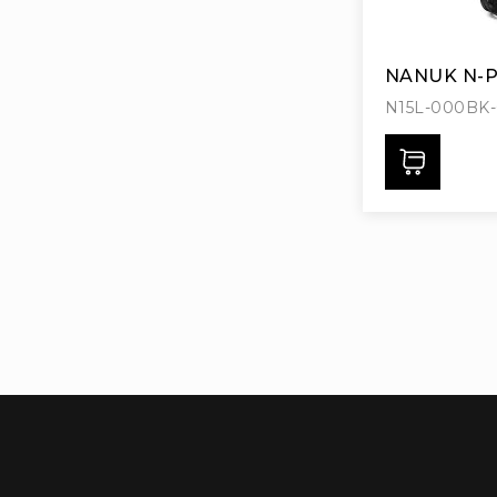
NANUK N-P
N15L-000BK
Дода