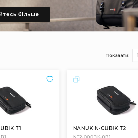
йтесь більше
Показати:
и
на
сторінці
Порівняти
UBIK T1
NANUK N-CUBIK T2
0B1
NT2-000BK-0B1