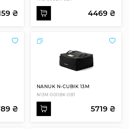
159 ₴
4469 ₴
Додати
Порівняти
NANUK N-CUBIK 13M
N13M-000BK-0B1
789 ₴
5719 ₴
Додати