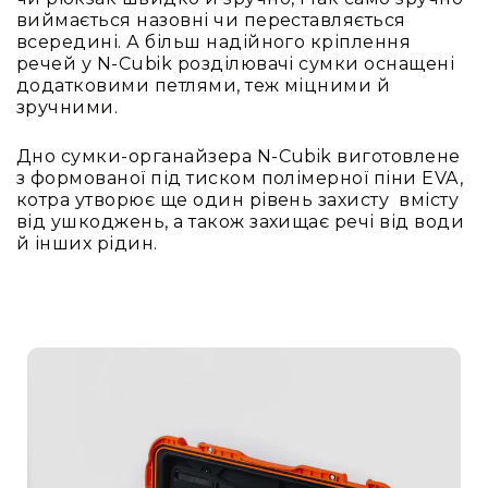
L
виймається назовні чи переставляється
всередині. А більш надійного кріплення
XL
речей у N-Cubik розділювачі сумки оснащені
XXL
додатковими петлями, теж міцними й
зручними.
Сумки
та
рюкзаки
Дно сумки-органайзера N-Cubik виготовлене
Рюкзаки
з формованої під тиском полімерної піни EVA,
котра утворює ще один рівень захисту вмісту
Сумки
від ушкоджень, а також захищає речі від води
Органайзери
й інших рідин.
Технічні
підсумки
Рішення
для
бізнесу
Iндивідуальний
сервіс
Для
складу