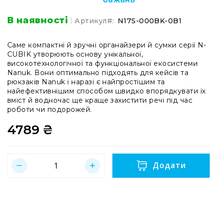
стабілізаторів
Кейсі
В наявності
Артикул
N17S-000BK-0B1
для
про-
Саме компактні й зручні органайзери й сумки серії N-
аудіо
CUBIK утворюють основу унікальної,
Кейси
високотехнологічної та функціональної екосистеми
для
Nanuk. Вони оптимально підходять для кейсів та
активного
рюкзаків Nanuk і наразі є найпростішим та
відпочинку
найефективнішим способом швидко впорядкувати їх
вміст й водночас ще краще захистити речі під час
Медичні
роботи чи подорожей.
кейси
4789 ₴
Комплекти
першої
медичної
допомоги
Додати
Кейси
із
вторинної
сировини
Ігрові