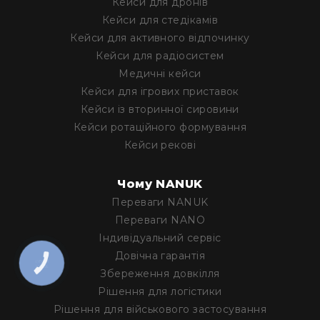
Кейси для дронів
Кейси для стедікамів
Кейси для активного відпочинку
Кейси для радіосистем
Медичні кейси
Кейси для ігрових приставок
Кейси із вторинної сировини
Кейси ротаційного формування
Кейси рекові
Чому NANUK
Переваги NANUK
Переваги NANO
Iндивідуальний сервіс
Довічна гарантія
КНОПКА
ЗВ'ЯЗКУ
Збереження довкілля
Рішення для логістики
Рішення для військового застосування