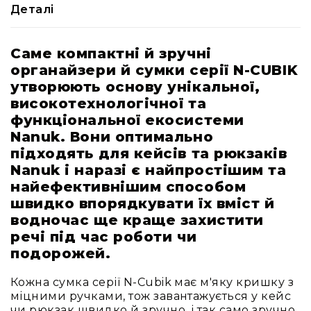
Деталі
кейси
Аксесуари
Поліуретанові
Саме компактні й зручні
вставки
органайзери й сумки серії N-CUBIK
Модульні
утворюють основу унікальної,
перегородки
високотехнологічної та
Кастомні
функціональної екосистеми
ложементи
Nanuk. Вони оптимально
Органайзери
підходять для кейсів та рюкзаків
для
Nanuk і наразі є найпростішим та
кришки
найефективнішим способом
Монтажні
швидко впорядкувати їх вміст й
панелі
водночас ще краще захистити
Запасні
речі під час роботи чи
частини
подорожей.
Різне
Кожна сумка серії N-Cubik має м'яку кришку з
Ротоформовані
міцними ручками, тож завантажується у кейс
кейси
чи рюкзак швидко й зручно, і так само зручно