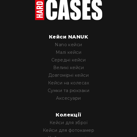
Кейси NANUK
Nano кейси
Малі кейси
Середні кейси
Великі кейси
Довгомірні кейси
Кейси на колесах
Сумки та рюкзаки
Аксесуари
Колекції
Кейси для зброї
Кейси для фотокамер