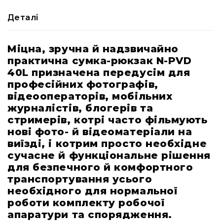
кейси
Деталі
Аксесуари
Поліуретанові
вставки
Міцна, зручна й надзвичайно
Модульні
практична сумка-рюкзак N-PVD
перегородки
40L призначена передусім для
Кастомні
професійних фотографів,
ложементи
відеооператорів, мобільних
журналістів, блогерів та
Органайзери
для
стримерів, котрі часто фільмують
кришки
нові фото- й відеоматеріали на
Монтажні
виїзді, і котрим просто необхідне
панелі
сучасне й функціональне рішення
для безпечного й комфортного
Запасні
частини
транспортування усього
необхідного для нормальної
Різне
роботи комплекту робочої
Ротоформовані
апаратури та спорядження.
кейси