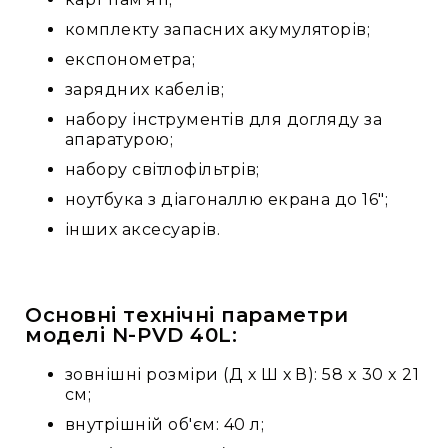
комплекту запасних акумуляторів;
експонометра;
зарядних кабелів;
набору інструментів для догляду за
апаратурою;
набору світлофільтрів;
ноутбука з діагоналлю екрана до 16";
інших аксесуарів.
Основні технічні параметри
моделі N-PVD 40L:
зовнішні розміри (Д х Ш х В): 58 x 30 x 21
см;
внутрішній об'єм: 40 л;