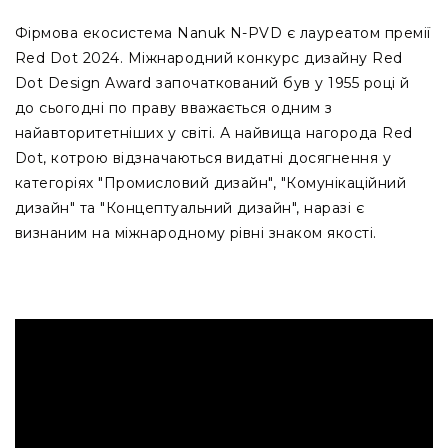
L
Фірмова екосистема Nanuk N-PVD є лауреатом премії
XL
Red Dot 2024. Міжнародний конкурс дизайну Red
XXL
Dot Design Award започаткований був у 1955 році й
Сумки
до сьогодні по праву вважається одним з
та
найавторитетніших у світі. А найвища нагорода Red
рюкзаки
Dot, котрою відзначаються видатні досягнення у
Рюкзаки
категоріях "Промисловий дизайн", "Комунікаційний
Сумки
дизайн" та "Концептуальний дизайн", наразі є
Органайзери
визнаним на міжнародному рівні знаком якості.
Технічні
підсумки
Рішення
для
бізнесу
Iндивідуальний
сервіс
Для
складу