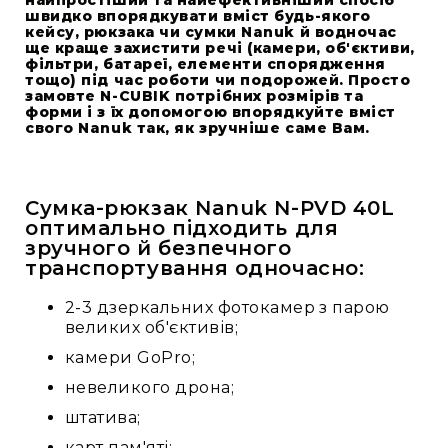
швидко впорядкувати вміст будь-якого
кейсу, рюкзака чи сумки Nanuk й водночас
ще краще захистити речі (камери, об'єктиви,
фільтри, батареї, елементи спорядження
тощо) під час роботи чи подорожей. Просто
замовте N-CUBIK потрібних розмірів та
форми і з їх допомогою впорядкуйте вміст
свого Nanuk так, як зручніше саме Вам.
Сумка-рюкзак Nanuk N-PVD 40L
оптимально підходить для
зручного й безпечного
транспортування одночасно:
2-3 дзеркальних фотокамер з парою
великих об'єктивів;
камери GoPro;
невеликого дрона;
штатива;
карт пам'яті;