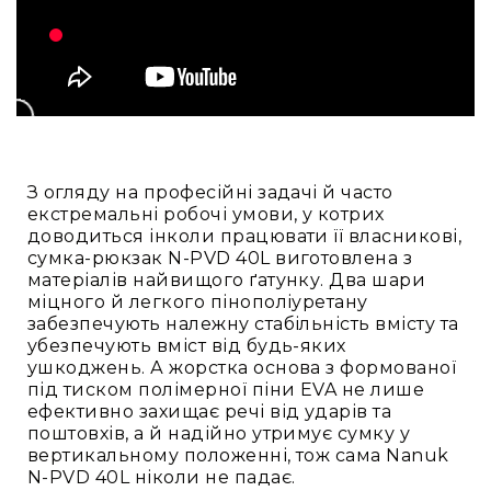
та
логістики
Збереження
довкілля
Для
військового
застосування
Для
З огляду на професійні задачі й часто
медицини
екстремальні робочі умови, у котрих
доводиться інколи працювати її власникові,
Для
сумка-рюкзак N-PVD 40L виготовлена з
промисловості
матеріалів найвищого ґатунку. Два шари
Акції
міцного й легкого пінополіуретану
Акційні
забезпечують належну стабільність вмісту та
пропозиції
убезпечують вміст від будь-яких
ушкоджень. А жорстка основа з формованої
Разом
під тиском полімерної піни EVA не лише
дешевше
ефективно захищає речі від ударів та
Уцінка
поштовхів, а й надійно утримує сумку у
вертикальному положенні, тож сама Nanuk
Розпродаж
N-PVD 40L ніколи не падає.