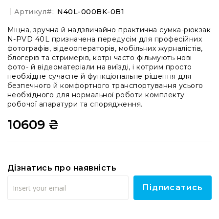
стабілізаторів
Артикул
N40L-000BK-0B1
Кейсі
для
Міцна, зручна й надзвичайно практична сумка-рюкзак
про-
N-PVD 40L призначена передусім для професійних
аудіо
фотографів, відеооператорів, мобільних журналістів,
блогерів та стримерів, котрі часто фільмують нові
Кейси
фото- й відеоматеріали на виїзді, і котрим просто
для
необхідне сучасне й функціональне рішення для
активного
безпечного й комфортного транспортування усього
відпочинку
необхідного для нормальної роботи комплекту
робочої апаратури та спорядження.
Медичні
кейси
10609 ₴
Комплекти
першої
медичної
допомоги
Дізнатись про наявність
Кейси
із
Підписатись
вторинної
сировини
Ігрові