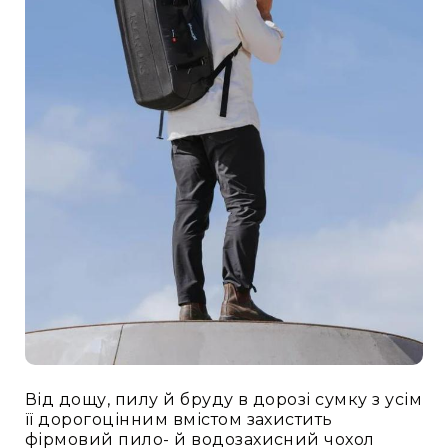
Від дощу, пилу й бруду в дорозі сумку з усім
її дорогоцінним вмістом захистить
фірмовий пило- й водозахисний чохол