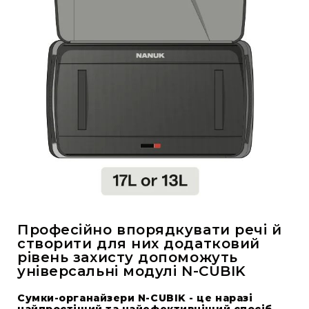
Професійно впорядкувати речі й
створити для них додатковий
рівень захисту допоможуть
універсальні модулі N-CUBIK
Сумки-органайзери N-CUBIK - це наразі
найпростіший та найефективніший спосіб