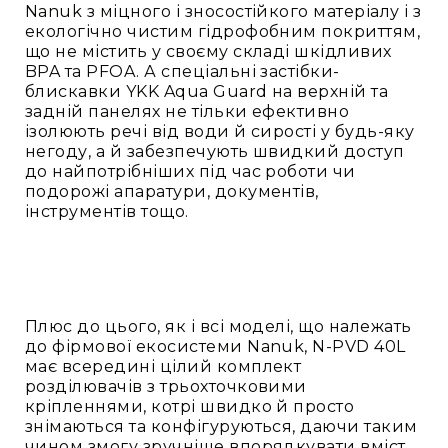
Nanuk з міцного і зносостійкого матеріалу і з
екологічно чистим гідрофобним покриттям,
що не містить у своєму складі шкідливих
BPA та PFOA. А спеціальні застібки-
блискавки YKK Aqua Guard на верхній та
задній панелях не тільки ефективно
ізолюють речі від води й сирості у будь-яку
негоду, а й забезпечують швидкий доступ
до найпотрібніших під час роботи чи
подорожі апаратури, документів,
інструментів тощо.
Плюс до цього, як і всі моделі, що належать
до фірмової екосистеми Nanuk, N-PVD 40L
має всередині цілий комплект
розділювачів з трьохточковими
кріпленнями, котрі швидко й просто
знімаються та конфігуруються, даючи таким
чином змогу зручніше впорядкувати вміст