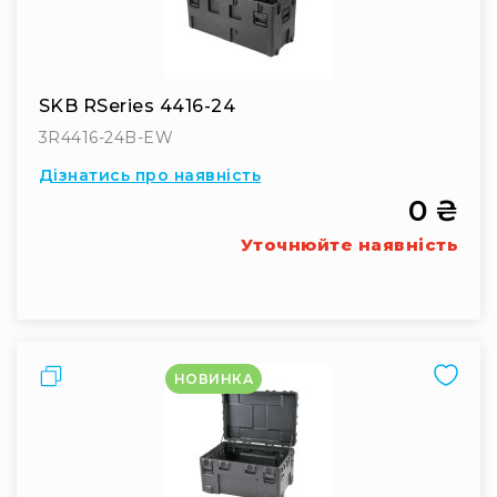
кейси
Аксесуари
Поліуретанові
вставки
SKB RSeries 4416-24
Модульні
3R4416-24B-EW
перегородки
Дізнатись про наявність
Кастомні
0 ₴
ложементи
Органайзери
Уточнюйте наявність
для
кришки
Монтажні
панелі
Порівняти
Запасні
НОВИНКА
частини
Різне
Ротоформовані
кейси