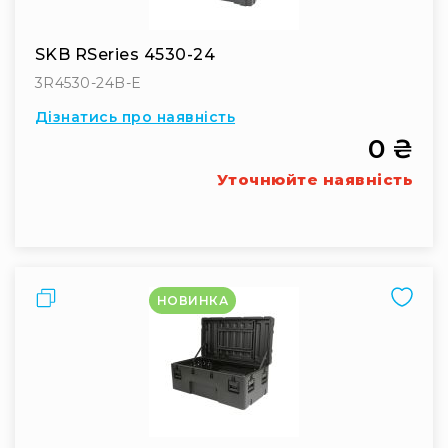
L
XL
SKB RSeries 4530-24
XXL
3R4530-24B-E
Сумки
Дізнатись про наявність
та
рюкзаки
0 ₴
Рюкзаки
Уточнюйте наявність
Сумки
Органайзери
Технічні
підсумки
Порівняти
Рішення
НОВИНКА
для
бізнесу
Iндивідуальний
сервіс
Для
складу