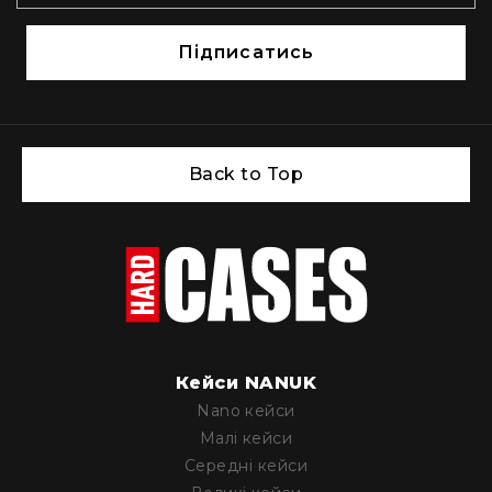
Підписатись
Back to Top
Кейси NANUK
Nano кейси
Малі кейси
Середні кейси