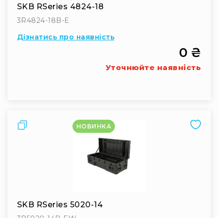
та
SKB RSeries 4824-18
логістики
3R4824-18B-E
Збереження
довкілля
Дізнатись про наявність
Для
0 ₴
військового
Уточнюйте наявність
застосування
Для
медицини
Для
промисловості
Порівняти
НОВИНКА
Акції
Акційні
пропозиції
Разом
дешевше
Уцінка
SKB RSeries 5020-14
Розпродаж