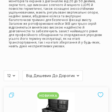
стабілізаторів
моніторів та екранів з діагоналлю від 20 до 50 дюймів,
окрім того, що виконані з легкого й міцного LLDPE й
Кейсі
повністю герметичні, також оснащені зносостійкими
ущільнювачами, мають регульовані вертикальні опори,
для
надійні замки, вбудовані колеса та внутрішні
про-
багатоточкові тримачі для безпечної фіксації вмісту.
аудіо
Загалом же ротоформовані кейси SKB цих трьох серій
відрізняються винятково високою надійністю й
Кейси
довговічністю та забезпечують захист найвищого рівня
для професійного обладнання та спорядження упродовж
для
усього його терміну експлуатації, як на етапі
активного
транспортування, так і на етапі зберігання й у будь-яких,
відпочинку
навіть дуже несприятливих умовах.
Медичні
кейси
Комплекти
першої
12
Від Дешевих До Дорогих
медичної
на
допомоги
сторінці
Кейси
із
Порівняти
НОВИНКА
вторинної
сировини
Ігрові