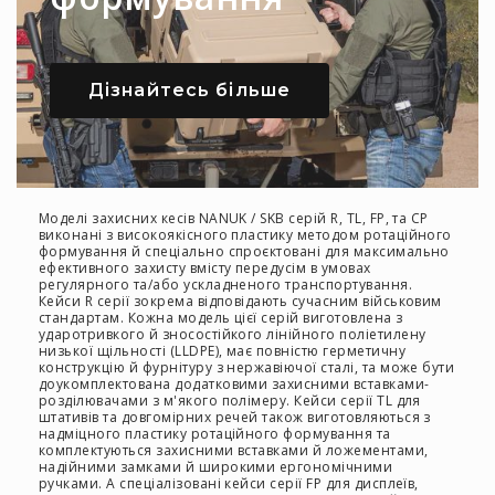
Легкі
кейси
для
бізнесу
Дізнайтесь більше
Комплекти
Колекції
Нові
продукти
Моделі захисних кесів NANUK / SKB серій R, TL, FP, та CP
Кейси
виконані з високоякісного пластику методом ротаційного
для
формування й спеціально спроєктовані для максимально
фотоапаратів
ефективного захисту вмісту передусім в умовах
регулярного та/або ускладненого транспортування.
Кейси
Кейси R серії зокрема відповідають сучасним військовим
стандартам. Кожна модель цієї серій виготовлена з
для
ударотривкого й зносостійкого лінійного поліетилену
зброї
низької щільності (LLDPE), має повністю герметичну
конструкцію й фурнітуру з нержавіючої сталі, та може бути
Кейси
доукомплектована додатковими захисними вставками-
для
розділювачами з м'якого полімеру. Кейси серії TL для
штативів та довгомірних речей також виготовляються з
дронів
надміцного пластику ротаційного формування та
комплектуються захисними вставками й ложементами,
Кейси
надійними замками й широкими ергономічними
для
ручками. А спеціалізовані кейси серії FP для дисплеїв,