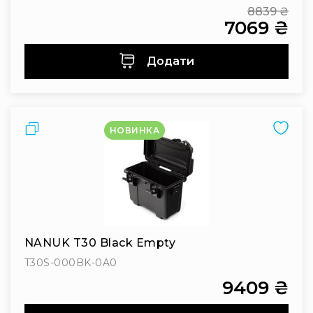
8839 ₴
7069 ₴
Regular
Price
Special
Price
Додати
Порівняти
НОВИНКА
NANUK T30 Black Empty
T30S-000BK-0A0
9409 ₴