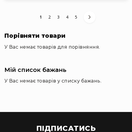
You're currently reading page
Сторінка
Сторінка
Сторінка
Сторінка
1
2
3
4
5
Порівняти товари
У Вас немає товарів для порівняння.
Мій список бажань
У Вас немає товарів у списку бажань.
ПІДПИСАТИСЬ