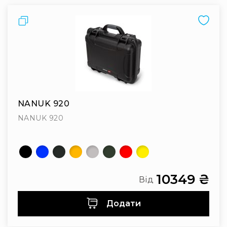
Порівняти
NANUK 920
NANUK 920
10349 ₴
Від
Додати