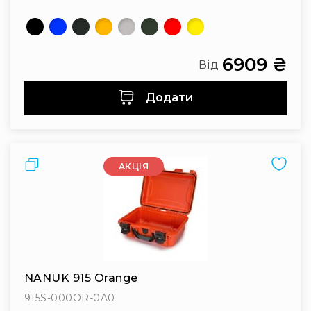
6909 ₴
Від
Додати
Порівняти
АКЦІЯ
NANUK 915 Orange
915S-000OR-0A0