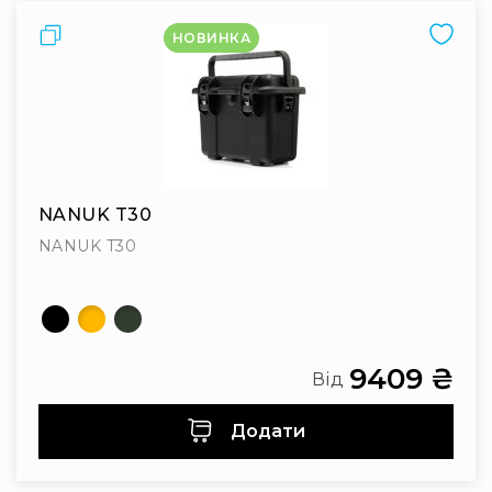
Порівняти
НОВИНКА
NANUK T30
NANUK T30
9409 ₴
Від
Додати