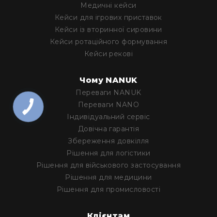
Медичні кейси
Кейси для ігрових приставок
Кейси із вторинної сировини
Кейси ротаційного формування
Кейси рекові
Чому NANUK
Переваги NANUK
Переваги NANO
КНОПКА
ЗВ'ЯЗКУ
Iндивідуальний сервіс
Довічна гарантія
Збереження довкілля
Рішення для логістики
Рішення для військового застосування
Рішення для медицини
Рішення для промисловості
Клієнтам