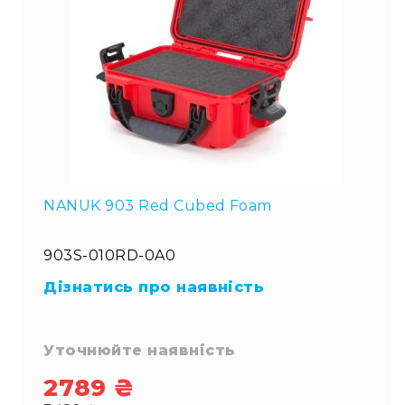
L
XL
XXL
Сумки
та
рюкзаки
Рюкзаки
Сумки
Органайзери
NANUK 903 Red Cubed Foam
Технічні
підсумки
903S-010RD-0A0
Рішення
Дізнатись про наявність
для
бізнесу
Iндивідуальний
сервіс
Уточнюйте наявність
Для
2789 ₴
складу