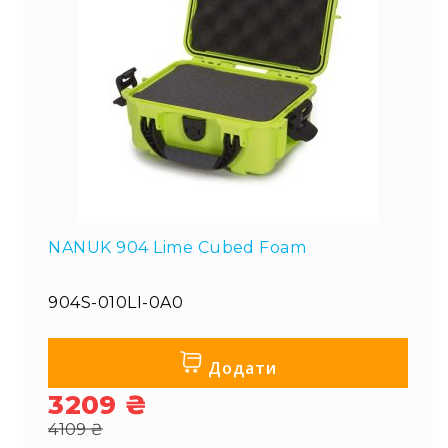
NANUK 904 Lime Cubed Foam
904S-010LI-0A0
Додати
3209 ₴
Special
4109 ₴
Price