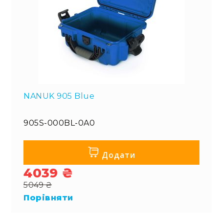
NANUK 905 Blue
905S-000BL-0A0
Додати
4039 ₴
Special
5049 ₴
Price
Regular
Порівняти
Price