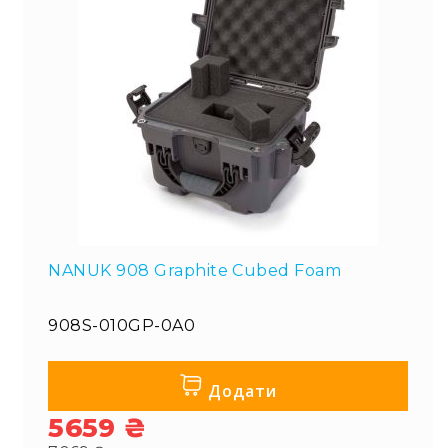
NANUK 908 Graphite Cubed Foam
908S-010GP-0A0
Додати
5659 ₴