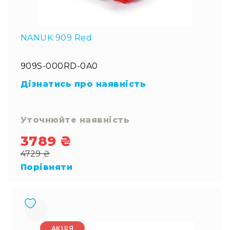
NANUK 909 Red
909S-000RD-0A0
Дізнатись про наявність
Уточнюйте наявність
3789 ₴
Special
4729 ₴
Price
Regular
Порівняти
Price
АКЦІЯ