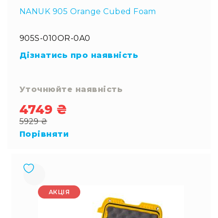
NANUK 905 Orange Cubed Foam
905S-010OR-0A0
Дізнатись про наявність
Уточнюйте наявність
4749 ₴
Special
5929 ₴
Price
Regular
Порівняти
Price
АКЦІЯ