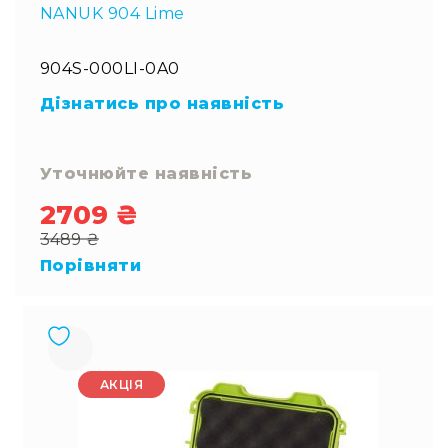
NANUK 904 Lime
904S-000LI-0A0
Дізнатись про наявність
Уточнюйте наявність
2709 ₴
Special
3489 ₴
Price
Regular
Порівняти
Price
АКЦІЯ