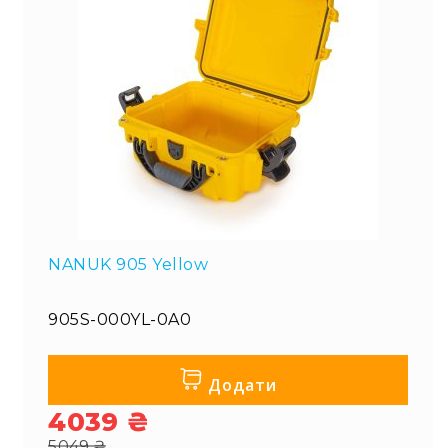
NANUK 905 Yellow
905S-000YL-0A0
Додати
4039 ₴
Special
5049 ₴