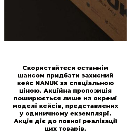
Легкі
кейси
для
бізнесу
Комплекти
Колекції
Нові
продукти
Кейси
для
Скористайтеся останнім
фотоапаратів
шансом придбати захисний
Кейси
кейс NANUK за спеціальною
для
ціною. Акційна пропозиція
зброї
поширюється лише на окремі
Кейси
моделі кейсів, представлених
для
дронів
у одиничному екземплярі.
Акція діє до повної реалізації
Кейси
для
цих товарів.