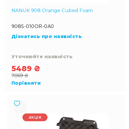
NANUK 908 Orange Cubed Foam
908S-010OR-0A0
Дізнатись про наявність
Уточнюйте наявність
5489 ₴
Special
7069 ₴
Price
Regular
Порівняти
Price
АКЦІЯ