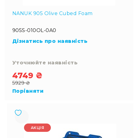
NANUK 905 Olive Cubed Foam
905S-010OL-0A0
Дізнатись про наявність
Уточнюйте наявність
4749 ₴
Special
5929 ₴
Price
Regular
Порівняти
Price
АКЦІЯ