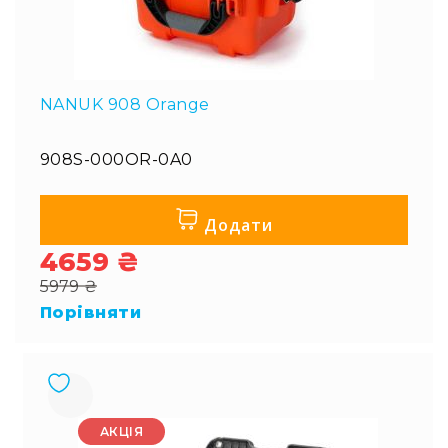
NANUK 908 Orange
908S-000OR-0A0
Додати
4659 ₴
Special
5979 ₴
Price
Regular
Порівняти
Price
АКЦІЯ