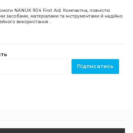
моги NANUK 904 First Aid. Компактна, повністю
и засобами, матеріалами та інструментами й надійно
мейного використання .
сть
Підписатись