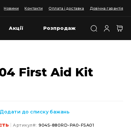
Новини
Контакти
Оплата і доставка
Довічна гарантія
Акції
Розпродаж
4 First Aid Kit
Додати до списку бажань
сть
Артикул
904S-880RD-PA0-FSA01