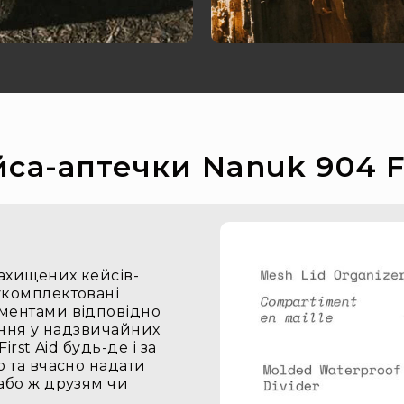
са-аптечки Nanuk 904 Fi
ахищених кейсів-
укомплектовані
ументами відповідно
вання у надзвичайних
rst Aid будь-де і за
о та вчасно надати
або ж друзям чи