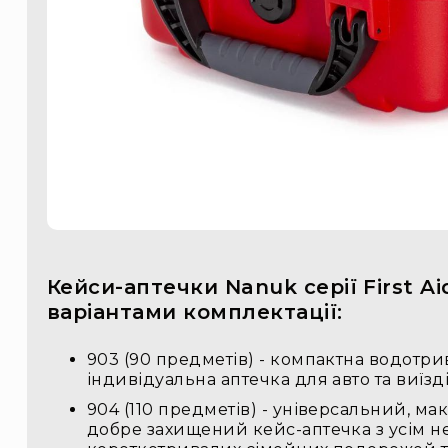
Кейси-аптечки Nanuk серії First Ai
варіантами комплектації:
903 (90 предметів) - компактна водотри
індивідуальна аптечка для авто та виїзд
904 (110 предметів) - універсальний, ма
добре захищений кейс-аптечка з усім н