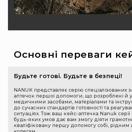
Основні переваги кей
Будьте готові. Будьте в безпеці!
NANUK представляє серію спеціалізованих з
аптечок першої допомоги, що розроблені й 
медичними засобами, матеріалами та інстр
до сучасних стандартів готовності та реагу
ситуаціях. Тож ваш кейс-аптечка Nanuk серії Fi
будь-яких умов дає вам змогу діяти грамотн
кваліфіковану першу допомогу собі, рідним 
колегам.