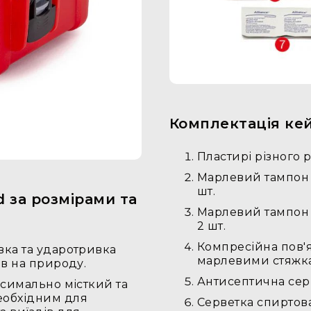
Комплектація кей
Пластирі різного р
Марлевий тампон ст
шт.
d за розмірами та
Марлевий тампон ст
2 шт.
Компресійна пов'яз
вка та ударотривка
марлевими стяжкам
ів на природу.
Антисептична серв
ксимально місткий та
еобхідним для
Серветка спиртова