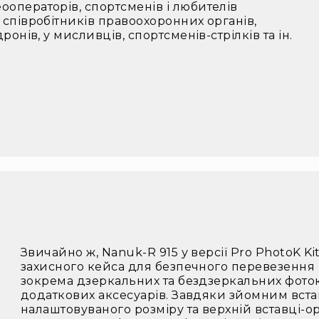
ооператорів, спортсменів і любителів
і співробітників правоохоронних органів,
дронів, у мисливців, спортсменів-стрілків та ін.
Звичайно ж, Nanuk-R 915 у версії Pro PhotoK K
захисного кейса для безпечного перевезення і
зокрема дзеркальних та бездзеркальних фоток
додаткових аксесуарів. Завдяки зйомним вста
налаштовуваного розміру та верхній вставці-о