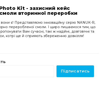
Photo Kit - захисний кейс
 смоли вторинної переробки
к вони є! Представляємо інноваційну серію NANUK-R,
торно переробленої смоли. І щиро пишаємося тим, що
опонувати Вам сучасні, такі ж надійні, довговічні та
йси, котрі ще й сприяють збереженню довкілля!
сть
Підписатись