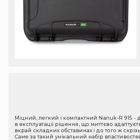
Міцний, легкий і компактний Nanuk-R 915 - 
в експлуатації рішення, що миттєво адаптуєт
вкрай складних обставинах і до того ж скрі
Саме за такий унікальний набір властивост