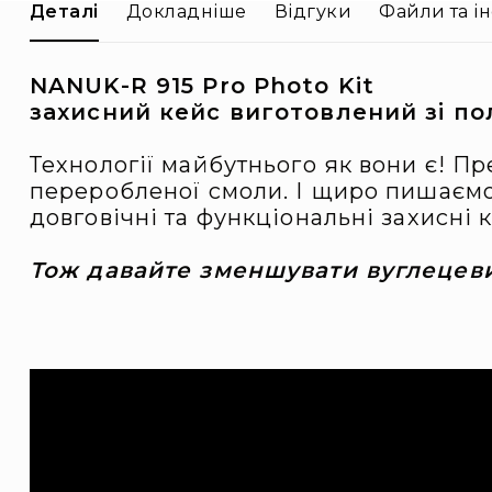
Деталі
Докладніше
Відгуки
Файли та ін
Розпродаж
NANUK-R 915 Pro Photo Kit
захисний кейс виготовлений зі п
Технології майбутнього як вони є! П
переробленої смоли. І щиро пишаємос
довговічні та функціональні захисні
Тож давайте зменшувати вуглецеви