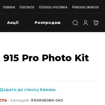
Новини
Контакти
Оплата і доставка
Довічна гарантія
Акції
Розпродаж
915 Pro Photo Kit
Додати до списку бажань
сть
Артикул
915SR060BK-0A0