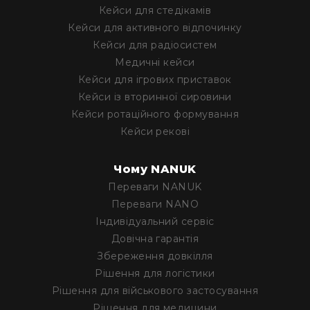
та
Кейси для стедікамів
логістики
Кейси для активного відпочинку
Збереження
Кейси для радіосистем
довкілля
Медичні кейси
Для
Кейси для ігрових приставок
військового
Кейси із вторинної сировини
застосування
Кейси ротаційного формування
Для
Кейси рекові
медицини
Для
промисловості
Чому NANUK
Переваги NANUK
Акції
Акційні
Переваги NANO
пропозиції
Iндивідуальний сервіс
Разом
Довічна гарантія
дешевше
Збереження довкілля
Уцінка
Рішення для логістики
Рішення для військового застосування
Розпродаж
Рішення для медицини