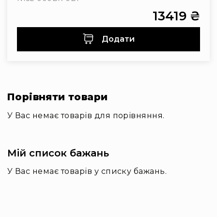
стабілізаторів
13419 ₴
Кейсі
для
про-
Додати
аудіо
Кейси
для
активного
відпочинку
Порівняти товари
Медичні
кейси
У Вас немає товарів для порівняння.
Комплекти
першої
медичної
Мій список бажань
допомоги
У Вас немає товарів у списку бажань.
Кейси
із
вторинної
сировини
Ігрові