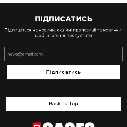
кейси
Аксесуари
ПІДПИСАТИСЬ
Поліуретанові
вставки
Підпишіться на новини, акційні пропозиції та новинки,
Модульні
щоб нічого не пропустити
перегородки
Кастомні
ложементи
Органайзери
для
Підписатись
кришки
Монтажні
панелі
Запасні
частини
Back to Top
Різне
Ротоформовані
кейси