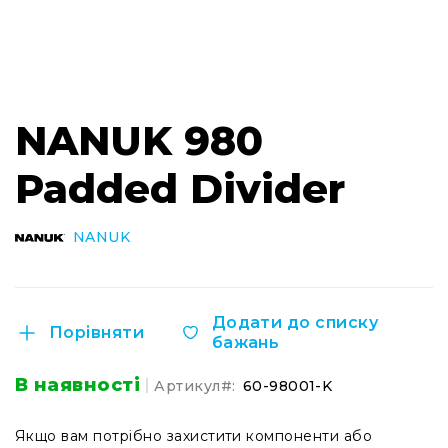
Легкі
кейси
для
бізнесу
Перейти
Комплекти
до
NANUK 980
Колекції
початку
Нові
галереї
продукти
Padded Divider
зображень
Кейси
для
NANUK
фотоапаратів
Кейси
для
зброї
Додати до списку
Порівняти
бажань
Кейси
для
дронів
В наявності
Артикул
60-98001-K
Кейси
для
Якщо вам потрібно захистити компоненти або