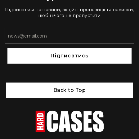
L
Підпишіться на новини, акційні пропозиції та новинки,
XL
щоб нічого не пропустити
XXL
Сумки
та
рюкзаки
Рюкзаки
Підписатись
Сумки
Органайзери
Технічні
підсумки
Back to Top
Рішення
для
бізнесу
Iндивідуальний
сервіс
Для
складу