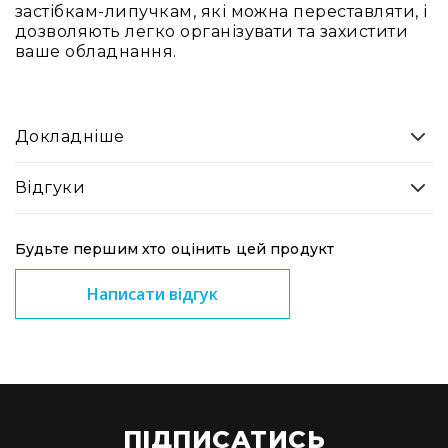
застібкам-липучкам, які можна переставляти, і
кейси
дозволяють легко організувати та захистити
Аксесуари
ваше обладнання.
Поліуретанові
вставки
Модульні
Докладніше
перегородки
Кастомні
ложементи
Відгуки
Органайзери
для
Будьте першим хто оцінить цей продукт
кришки
Монтажні
Написати відгук
панелі
Запасні
частини
Різне
Ротоформовані
ПІДПИСАТИСЬ
кейси