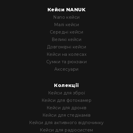
та
логістики
Кейси NANUK
Збереження
Nano кейси
довкілля
Малі кейси
Для
Середні кейси
військового
Великі кейси
застосування
Довгомірні кейси
Для
Кейси на колесах
медицини
Сумки та рюкзаки
Для
Аксесуари
промисловості
Акції
Колекції
Акційні
пропозиції
Кейси для зброї
Кейси для фотокамер
Разом
дешевше
Кейси для дронів
Кейси для стедікамів
Уцінка
Кейси для активного відпочинку
Розпродаж
Кейси для радіосистем