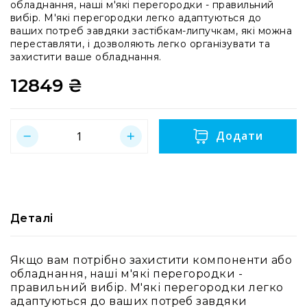
стабілізаторів
обладнання, наші м'які перегородки - правильний
вибір. М'які перегородки легко адаптуються до
Кейсі
ваших потреб завдяки застібкам-липучкам, які можна
для
переставляти, і дозволяють легко організувати та
про-
захистити ваше обладнання.
аудіо
12849 ₴
Кейси
для
активного
відпочинку
Додати
Медичні
кейси
Комплекти
першої
медичної
Деталі
допомоги
Кейси
із
Якщо вам потрібно захистити компоненти або
вторинної
обладнання, наші м'які перегородки -
сировини
правильний вибір. М'які перегородки легко
адаптуються до ваших потреб завдяки
Ігрові