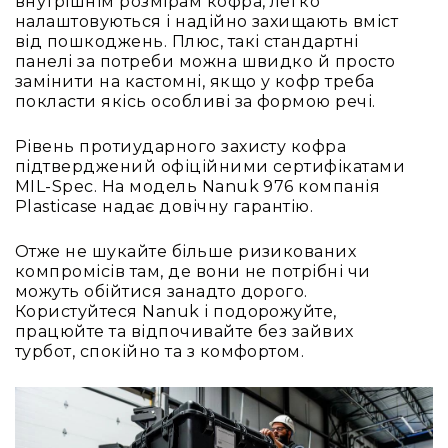
внутрішнім розмірам кофра, легко
налаштовуються і надійно захищають вміст
від пошкоджень. Плюс, такі стандартні
панелі за потреби можна швидко й просто
замінити на кастомні, якщо у кофр треба
покласти якісь особливі за формою речі.
Рівень протиударного захисту кофра
підтверджений офіційними сертифікатами
MIL-Spec. На модель Nanuk 976 компанія
Plasticase надає довічну гарантію.
Отже не шукайте більше ризикованих
компромісів там, де вони не потрібні чи
можуть обійтися занадто дорого.
Користуйтеся Nanuk і подорожуйте,
працюйте та відпочивайте без зайвих
турбот, спокійно та з комфортом.