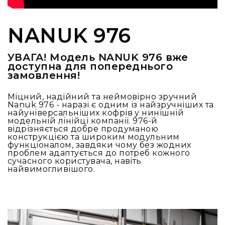
L
XL
NANUK 976
XXL
Сумки
УВАГА! Модель NANUK 976 вже
та
доступна для попереднього
рюкзаки
замовлення!
Рюкзаки
Сумки
Міцний, надійний та неймовірно зручний
Nanuk 976 - наразі є одним із найзручніших та
Органайзери
найуніверсальніших кофрів у нинішній
модельній лінійці компанії. 976-й
Технічні
відрізняється добре продуманою
підсумки
конструкцією та широким модульним
функціоналом, завдяки чому без жодних
Рішення
проблем адаптується до потреб кожного
для
сучасного користувача, навіть
найвимогливішого.
бізнесу
Iндивідуальний
сервіс
Для
складу