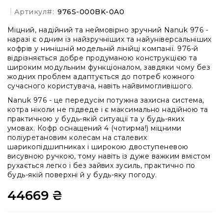
стабілізаторів
Артикул
976S-000BK-0A0
Кейсі
для
Міцний, надійний та неймовірно зручний Nanuk 976 -
про-
наразі є одним із найзручніших та найуніверсальніших
аудіо
кофрів у нинішній модельній лінійці компанії. 976-й
відрізняється добре продуманою конструкцією та
Кейси
широким модульним функціоналом, завдяки чому без
для
жодних проблем адаптується до потреб кожного
активного
сучасного користувача, навіть найвимогливішого.
відпочинку
Nanuk 976 - це передусім потужна захисна система,
Медичні
котра ніколи не підведе і є максимально надійною та
кейси
практичною у будь-якій ситуації та у будь-яких
умовах. Кофр оснащений 4 (чотирма!) міцними
Комплекти
поліуретановим колесам на сталевих
першої
шарикопідшипниках і широкою двоступеневою
медичної
висувною ручкою, тому навіть із дуже важким вмістом
допомоги
рухається легко і без зайвих зусиль, практично по
Кейси
будь-якій поверхні й у будь-яку погоду.
із
44669 ₴
вторинної
сировини
Ігрові