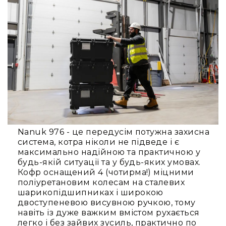
та
логістики
Збереження
довкілля
Для
військового
застосування
Для
медицини
Для
промисловості
Nanuk 976 - це передусім потужна захисна
Акції
система, котра ніколи не підведе і є
Акційні
максимально надійною та практичною у
пропозиції
будь-якій ситуації та у будь-яких умовах.
Разом
Кофр оснащений 4 (чотирма!) міцними
дешевше
поліуретановим колесам на сталевих
шарикопідшипниках і широкою
Уцінка
двоступеневою висувною ручкою, тому
Розпродаж
навіть із дуже важким вмістом рухається
легко і без зайвих зусиль, практично по