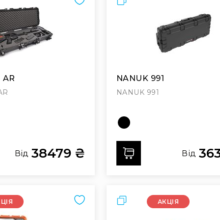
 AR
NANUK 991
AR
NANUK 991
38479 ₴
36
ти
Додати
Від
Від
Порівняти
КЦІЯ
АКЦІЯ