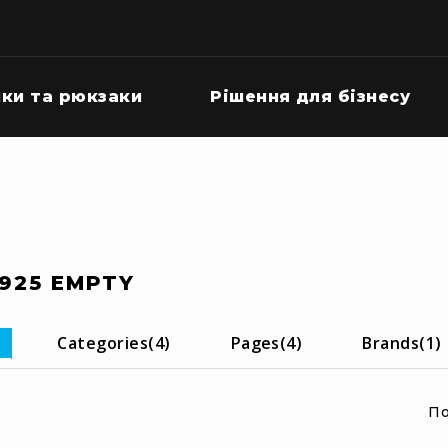
ки та рюкзаки
Рішення для бізнесу
:
925 EMPTY
Categories
(4)
Pages
(4)
Brands
(1)
По
и
н
ст