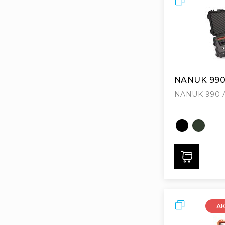
Розпродаж
NANUK 990
NANUK 990 
Дода
Порівняти
А