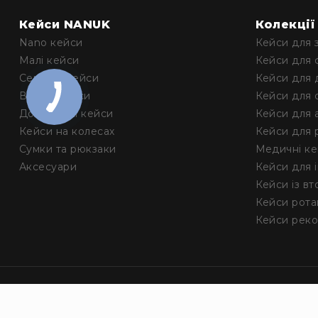
Кейси NANUK
Колекції
Nano кейси
Кейси для 
Малі кейси
Кейси для 
Середні кейси
Кейси для 
Великі кейси
Кейси для 
Довгомірні кейси
Кейси для 
Кейси на колесах
Кейси для 
Сумки та рюкзаки
Медичні к
Аксесуари
Кейси для 
Кейси із в
Кейси рота
Кейси реко