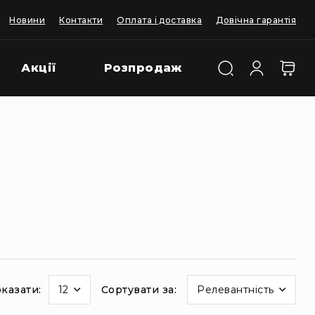
Новини
Контакти
Оплата і доставка
Довічна гарантія
Акції
Розпродаж
казати:
12
Сортувати за
Релевантність
а
орінці