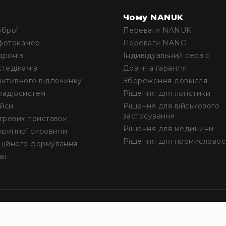
Чому NANUK
зброї
Переваги NANUK
фотокамер
Переваги NANO
дронів
Iндивідуальний сервіс
стедікамів
Довічна гарантія
активного відпочинку
Збереження довкілля
радіосистем
Рішення для логістики
ейси
Рішення для військового
застосування
ігрових приставок
Рішення для медицини
торинної сировини
Рішення для промисловос
ційного формування
ві