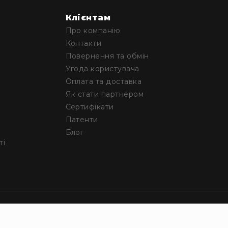
Клієнтам
Про компанію
Контакти
Повернення та обмін
Угода користувача
Оплата та доставка
Як стати партнером
Сертифікати
Патенти
Блог
ті
© HARDCASES