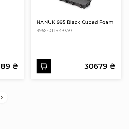
NANUK 995 Black Cubed Foam
995S-011BK-0A0
889 ₴
30679 ₴
Додати
g page
ка