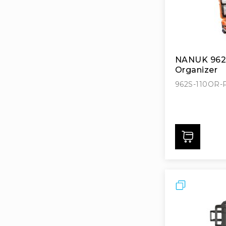
NANUK 962 S
Organizer
962S-110OR-
Дода
Порівняти