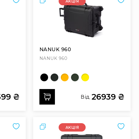
АКЦІЯ
NANUK 960
NANUK 960
399 ₴
26939 ₴
Додати
Від
Порівняти
АКЦІЯ