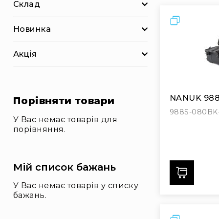
к
Склад
и
Порівняти
Р
Новинка
і
ш
Акція
е
н
н
я
д
NANUK 988 
Порівняти товари
л
988S-080BK
я
У Вас немає товарів для
бі
порівняння.
з
н
е
с
Мій список бажань
Дода
у
У Вас немає товарів у списку
А
бажань.
к
ц
ії
Порівняти