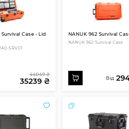
urvival Case - Lid
NANUK 962 Survival Cas
NANUK 962 Survival Case
PA0-SRV01
44049 ₴
29
ти
Додати
Від
35239 ₴
Regular
Price
Special
Price
Порівняти