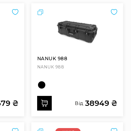
Порівняти
NANUK 988
NANUK 988
679 ₴
38949 ₴
Додати
Від
Порівняти