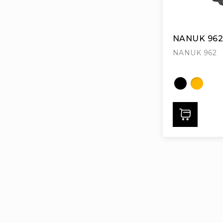
NANUK 96
NANUK 962
Дода