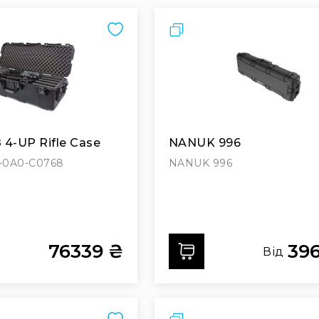
Порівняти
4-UP Rifle Case
NANUK 996
-0A0-C0768
NANUK 996
76339 ₴
39
ти
Додати
Від
Порівняти